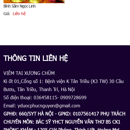
Bình Sâm Ngọc Linh
Giá:
Liên hệ
B
G
THÔNG TIN LIÊN HỆ
VIÊM TAI XƯƠNG CHŨM
Ki ốt 01,Cổng số 1: Bệnh viện K Tân Triều (K3 TW) 30 Cầu
Bươu, Tân Triều, Thanh Trì, Hà Nội
Số điện thoại: 036458115- 0909728699
Email: yduocphucnguyen@gmail.com
GPHĐ: 660/SYT HÀ NỘI - GPKD: 0107561417 PHỤ TRÁCH
CHUYÊN MÔN: BÁC SỸ YHCT NGUYỄN VĂN THƠ BS CK1
PHÒNG KHÁM : 1205 Giải Phóng, Thịnh Liệt, Hoàng Mai,