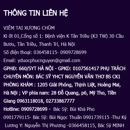
THÔNG TIN LIÊN HỆ
VIÊM TAI XƯƠNG CHŨM
Ki ốt 01,Cổng số 1: Bệnh viện K Tân Triều (K3 TW) 30 Cầu
Bươu, Tân Triều, Thanh Trì, Hà Nội
Số điện thoại: 036458115- 0909728699
Email: yduocphucnguyen@gmail.com
GPHĐ: 660/SYT HÀ NỘI - GPKD: 0107561417 PHỤ TRÁCH
CHUYÊN MÔN: BÁC SỸ YHCT NGUYỄN VĂN THƠ BS CK1
PHÒNG KHÁM : 1205 Giải Phóng, Thịnh Liệt, Hoàng Mai,
Hà Nội ; VP phia nam: 28 Đỗ Quang, p6, Mỹ Tho, Tiền
Giang 0963118018, 02733867777
Hotline: 0909728699 -
Bác Sỹ: Bùi Khả Pho
0901779115- Bác Sỹ: Bùi Ngọc Thuấn 0901739115 -Thư Ký
Lương Y: Nguyễn Thị Phương -0366458115, Bác Sỹ MINH