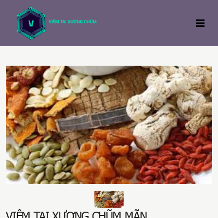
VIÊM TAI XƯƠNG CHŨM MÃN