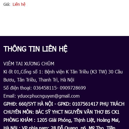
Giá:
Liên hệ
B
G
THÔNG TIN LIÊN HỆ
VIÊM TAI XƯƠNG CHŨM
Ki ốt 01,Cổng số 1: Bệnh viện K Tân Triều (K3 TW) 30 Cầu
Bươu, Tân Triều, Thanh Trì, Hà Nội
Số điện thoại: 036458115- 0909728699
Email: yduocphucnguyen@gmail.com
GPHĐ: 660/SYT HÀ NỘI - GPKD: 0107561417 PHỤ TRÁCH
CHUYÊN MÔN: BÁC SỸ YHCT NGUYỄN VĂN THƠ BS CK1
PHÒNG KHÁM : 1205 Giải Phóng, Thịnh Liệt, Hoàng Mai,
Hà Nội ; VP phia nam: 28 Đỗ Quang, p6, Mỹ Tho, Tiền