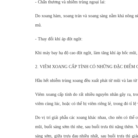
- Chấn thương và nhiễm trùng ngoại lai:
Do xoang hàm, xoang trán và xoang sàng nằm khá nông nê
mủ.
- Thay đổi khí áp đột ngột:
Khi máy bay hạ độ cao đột ngột, làm tăng khí áp hốc mũi,
2. VIÊM XOANG CẤP TÍNH CÓ NHỮNG ĐẶC ĐIỂM G
Hầu hết nhiễm trùng xoang đều xuất phát từ mũi và lan từ
Viêm xoang cấp tính do rất nhiều nguyên nhân gây ra, tro
viêm cùng lúc, hoặc có thể bị viêm riêng lẻ, trong đó tỉ l
Do vị trí giải phẫu các xoang khác nhau, cho nên có thể
mũi, buổi sáng sớm thì nhẹ, sau buổi trưa thì nặng thêm. 
sáng sớm, giữa trưa đau nhiều nhất, sau buổi trưa thì g