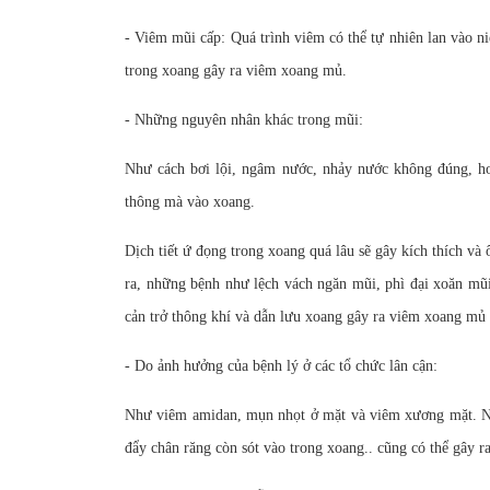
- Viêm mũi cấp: Quá trình viêm có thể tự nhiên lan vào 
trong xoang gây ra viêm xoang mủ.
- Những nguyên nhân khác trong mũi:
Như cách bơi lội, ngâm nước, nhảy nước không đúng, ho
thông mà vào xoang.
Dịch tiết ứ đọng trong xoang quá lâu sẽ gây kích thích và
ra, những bệnh như lệch vách ngăn mũi, phì đại xoăn mũ
cản trở thông khí và dẫn lưu xoang gây ra viêm xoang mủ 
- Do ảnh hưởng của bệnh lý ở các tổ chức lân cận:
Như viêm amidan, mụn nhọt ở mặt và viêm xương mặt. Nh
đẩy chân răng còn sót vào trong xoang.. cũng có thể gây r