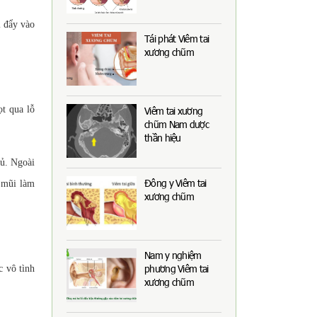
ị đẩy vào
Tái phát Viêm tai
xương chũm
t qua lỗ
Viêm tai xương
chũm Nam dược
thần hiệu
mủ. Ngoài
Đông y Viêm tai
c mũi làm
xương chũm
Nam y nghiệm
phương Viêm tai
 vô tình
xương chũm