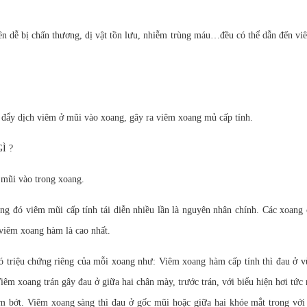
n dễ bị chấn thương, dị vật tồn lưu, nhiễm trùng máu…đều có thể dẫn đến v
 đẩy dịch viêm ở mũi vào xoang, gây ra viêm xoang mủ cấp tính.
Ì ?
 mũi vào trong xoang.
ng đó viêm mũi cấp tính tái diễn nhiều lần là nguyên nhân chính. Các xoang 
ệ viêm xoang hàm là cao nhất.
 có triệu chứng riêng của mỗi xoang như: Viêm xoang hàm cấp tính thì đau ở 
Viêm xoang trán gây đau ở giữa hai chân mày, trước trán, với biểu hiện hơi tức
iảm bớt. Viêm xoang sàng thì đau ở gốc mũi hoặc giữa hai khóe mắt trong với