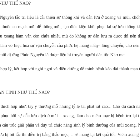
 NHƯ THẾ NÀO?
 Nguyên tắc trị liệu là cải thiện sự thông khí và dẫn lưu ở xoang và mũi, ch
ỏ thuốc co mạch mũi để thông mũi, tạo điều kiện khôi phục lại sự lưu thông k
 nếu xoang hàm vẫn còn chứa nhiều mủ do không tự dẫn lưu ra được thì nên 
ẽ làm vô hiệu hóa sự vận chuyển của phức hệ màng nhầy- lông chuyển, cho nên
mũi dị ứng Phúc Nguyên là dược liệu bí truyền người dân tộc Khơ me.
ị hợp lý, kết hợp với nghỉ ngơi và điều dưỡng để tránh bệnh kéo dài thành mạn 
ẠN TÍNH NHƯ THẾ NÀO?
hích hợp như: tây y thường mổ nhưng tỷ lệ tái phát rất cao... Cho dù cách n
à phục hồi sự dẫn lưu dịch ở mũi – xoang, làm cho niêm mạc bị bệnh trở lại t
a cấu trúc giải phẫu và duy trì chức năng sinh lý bình thường của mũi xoang.
 bị bít tắc thì điều-trị bằng thảo mộc, ...sẽ mang lại kết quả tốt. Viêm xoang