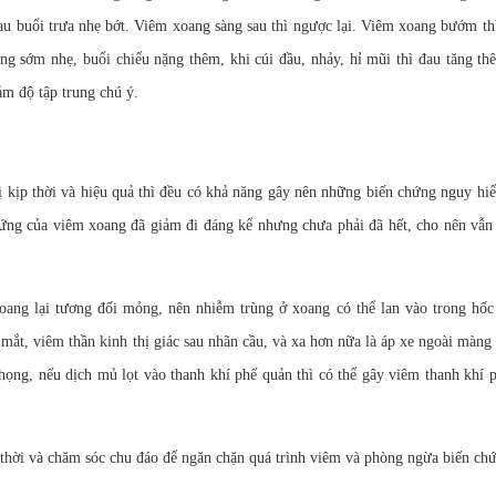
au buổi trưa nhẹ bớt. Viêm xoang sàng sau thì ngược lại. Viêm xoang bướm th
ng sớm nhẹ, buổi chiểu nặng thêm, khi cúi đầu, nhảy, hỉ mũi thì đau tăng t
ảm độ tập trung chú ý.
ị kịp thời và hiệu quả thì đều có khả năng gây nên những biến chứng nguy h
hứng của viêm xoang đã giảm đi đáng kể nhưng chưa phải đã hết, cho nên vẫn
ang lại tương đối mỏng, nên nhiễm trùng ở xoang có thể lan vào trong hốc
mắt, viêm thần kinh thị giác sau nhãn cầu, và xa hơn nữa là áp xe ngoài màng
ng, nếu dịch mủ lọt vào thanh khí phế quản thì có thể gây viêm thanh khí 
p thời và chăm sóc chu đáo để ngăn chặn quá trình viêm và phòng ngừa biến ch