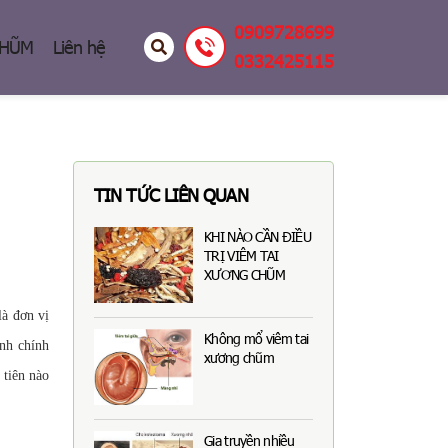
0909728699
CHŨM
Liên hệ
0332425115
TIN TỨC LIÊN QUAN
KHI NÀO CẦN ĐIỀU
TRỊ VIÊM TAI
XƯƠNG CHŨM
à đơn vị
Không mổ viêm tai
nh chính
xương chũm
 tiên nào
Gia truyền nhiều