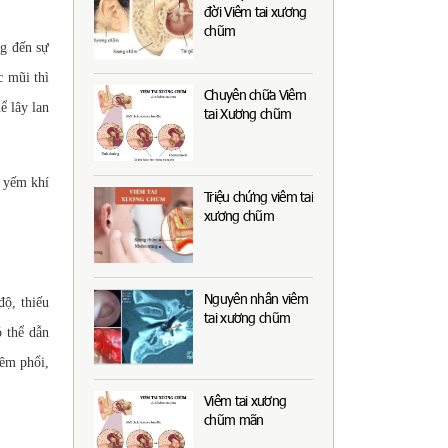
đời Viêm tai xương
chũm
ng đến sự
c mũi thì
Chuyên chữa Viêm
ể lây lan
tai Xương chũm
n yếm khí
Triệu chứng viêm tai
xương chũm
Nguyên nhân viêm
độ, thiếu
tai xương chũm
 thể dẫn
iêm phổi,
Viêm tai xương
chũm mãn