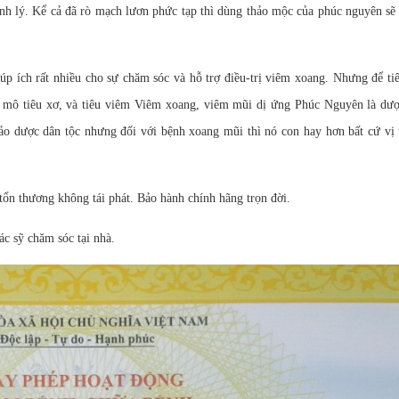
h lý. Kể cả đã rò mạch lươn phức tạp thì dùng thảo mộc của phúc nguyên sẽ
iúp ích rất nhiều cho sự chăm sóc và hỗ trợ điều-trị viêm xoang. Nhưng để ti
êu mô tiêu xơ, và tiêu viêm Viêm xoang, viêm mũi dị ứng Phúc Nguyên là dượ
hảo dược dân tộc nhưng đối với bệnh xoang mũi thì nó con hay hơn bất cứ vị 
 tổn thương không tái phát. Bảo hành chính hãng trọn đời.
ỹ chăm sóc tại nhà.