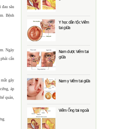
ì đau sâu
hêm. Bệnh
Y học dân tộc Viêm
tai giữa
iểm. Ngày
Nam dược Viêm tai
giữa
 phải cẩn
 mắt gây
Nam y Viêm tai giữa
 cứng, áp
phế quản,
Viêm Ống tai ngoài
ứng.