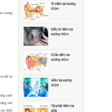
Trị Viêm tai Xương
chũm
iêm xoang
Điều trị Viêm tai
xương chũm
Chữa viêm tai
xương chũm
có thể bị
Viêm tai xương
chũm
vùng cạnh
 nặng vào
Tái phát Viêm tai
giữa
 các biểu