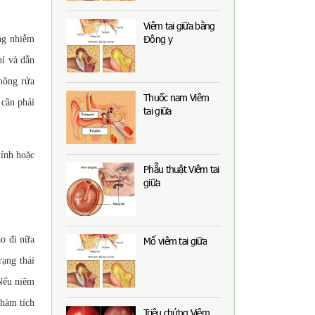
Viêm tai giữa bằng
Đông y
ống nhiễm
hí và dẫn
thông rửa
Thuốc nam Viêm
 cần phải
tai giữa
tính hoặc
Phẫu thuật Viêm tai
giữa
ào đi nữa
Mổ viêm tai giữa
rạng thái
 Nếu niêm
 hàm tích
Triệu chứng Viêm