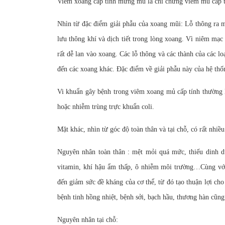
Viêm xoang cấp tính mưng mủ là chỉ chứng viêm mủ cấp t
Nhìn từ đặc điểm giải phẫu của xoang mũi: Lỗ thông ra m
lưu thông khí và dịch tiết trong lòng xoang. Vì niêm mạc
rất dễ lan vào xoang. Các lỗ thông và các thành của các l
đến các xoang khác. Đặc điểm về giải phẫu này của hệ thốn
Vi khuẩn gây bệnh trong viêm xoang mủ cấp tính thường l
hoặc nhiễm trùng trực khuẩn coli.
Mặt khác, nhìn từ góc độ toàn thân và tại chỗ, có rất nhi
Nguyên nhân toàn thân : mệt mỏi quá mức, thiếu dinh dưỡ
vitamin, khí hậu ẩm thấp, ô nhiễm môi trường…Cùng với
đến giảm sức đề kháng của cơ thể, từ đó tạo thuận lợi ch
bệnh tinh hồng nhiệt, bệnh sởi, bạch hầu, thương hàn cũn
Nguyên nhân tại chỗ: