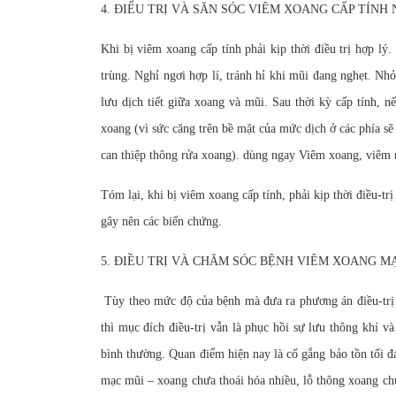
4. ĐIỂU TRỊ VÀ SĂN SÓC VIÊM XOANG CẤP TÍNH
Khi bị viêm xoang cấp tính phải kịp thời điều trị hợp lý.
trùng. Nghỉ ngơi hợp lí, tránh hỉ khi mũi đang nghẹt. Nh
lưu dịch tiết giữa xoang và mũi. Sau thời kỳ cấp tính,
xoang (vì sức căng trên bề mặt của mức dịch ở các phía s
can thiệp thông rửa xoang). dùng ngay Viêm xoang, viêm 
Tóm lại, khi bị viêm xoang cấp tính, phải kịp thời điều-tr
gây nên các biến chứng.
5. ĐIỀU TRỊ VÀ CHĂM SÓC BỆNH VIÊM XOANG M
Tùy theo mức độ của bệnh mà đưa ra phương án điều-trị t
thì mục đích điều-trị vẫn là phục hồi sự lưu thông khí v
bình thường. Quan điểm hiện nay là cố gắng bảo tồn tối đ
mạc mũi – xoang chưa thoái hóa nhiều, lỗ thông xoang chưa