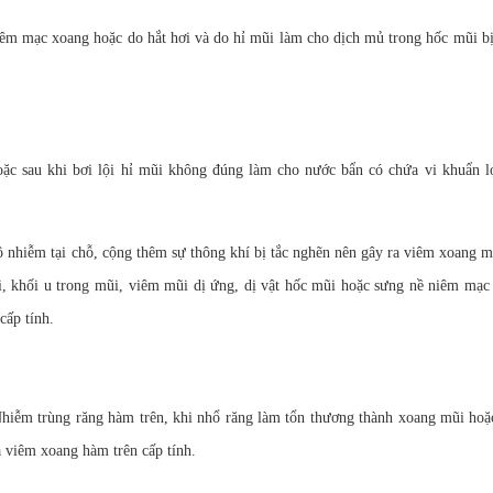
niêm mạc xoang hoặc do hắt hơi và do hỉ mũi làm cho dịch mủ trong hốc mũi b
ặc sau khi bơi lội hỉ mũi không đúng làm cho nước bẩn có chứa vi khuẩn lọ
 ô nhiễm tại chỗ, cộng thêm sự thông khí bị tắc nghẽn nên gây ra viêm xoang 
i, khối u trong mũi, viêm mũi dị ứng, dị vật hốc mũi hoặc sưng nề niêm mạ
cấp tính.
iễm trùng răng hàm trên, khi nhổ răng làm tổn thương thành xoang mũi hoặc
a viêm xoang hàm trên cấp tính.