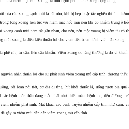
ính của niêm mạc mũi xoang, là một bệnh phổ biến ở trong cộng đồng.
ũi của các xoang cạnh mũi là rất nhỏ, khi bị hẹp hoặc tắc nghẽn thì ảnh hưở
 trong lòng xoang liên tục với niêm mạc hốc mũi nên khi có nhiễm trùng ở hố
oại xoang cạnh mũi nằm rất gần nhau, cho nên, nếu một xoang bị viêm thì có th
g mũi xoang là điều kiện thuận lợi cho viêm tiến triển thành viêm đa xoang.
à phế cầu, tụ cầu, liên cầu khuẩn. Viêm xoang do răng thường là do vi khuẩ
ều nguyên nhân thuận lợi cho sự phát sinh viêm xoang mủ cấp tính, thường thấy:
ng, rối loạn nội tiết, cơ địa dị ứng, hít khói thuốc lá, uống rượu bia quá 
 các bệnh toàn thân đang mắc phải như thiếu máu, bệnh lao, tiểu đường…có
o viêm nhiễm phát sinh. Mặt khác, các bệnh truyền nhiễm cấp tính như cúm, v
g dễ gây ra viêm mũi dẫn đến viêm xoang mủ cấp tính.