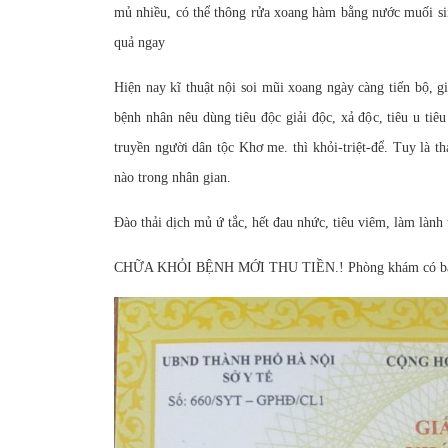
mủ nhiều, có thể thông rửa xoang hàm bằng nước muối sin
quả ngay
Hiện nay kĩ thuật nội soi mũi xoang ngày càng tiến bộ, g
bệnh nhân nêu dùng tiêu độc giải độc, xả độc, tiêu u ti
truyền người dân tộc Khơ me. thì khỏi-triệt-để. Tuy là t
nào trong nhân gian.
Đào thải dịch mủ ứ tắc, hết đau nhức, tiêu viêm, làm lành
CHỮA KHỎI BỆNH MỚI THU TIỀN.! Phòng khám có bác s