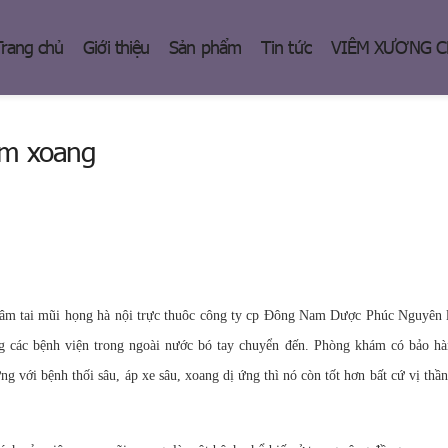
Trang chủ
Giới thiệu
Sản phẩm
Tin tức
VIÊM XƯƠNG 
êm xoang
tâm tai mũi họng hà nội trực thuôc công ty cp Đông Nam Dược Phúc Nguyên l
 các bệnh viện trong ngoài nước bó tay chuyển đến. Phòng khám có bảo hà
 với bệnh thối sâu, áp xe sâu, xoang dị ứng thì nó còn tốt hơn bất cứ vị thần