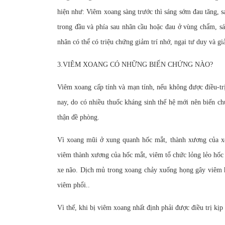
hiện như: Viêm xoang sàng trước thì sáng sớm đau tăng, s
trong đầu và phía sau nhãn cầu hoặc đau ở vùng chẩm, sá
nhân có thể có triệu chứng giảm trí nhớ, ngại tư duy và gi
3.VIÊM XOANG CÓ NHỮNG BIẾN CHỨNG NÀO?
Viêm xoang cấp tính và mạn tính, nếu không được điều-tr
nay, do có nhiều thuốc kháng sinh thế hệ mới nên biến c
thận đề phòng.
Vì xoang mũi ở xung quanh hốc mắt, thành xương của xo
viêm thành xương của hốc mắt, viêm tổ chức lỏng lẻo hốc 
xe não. Dịch mủ trong xoang chảy xuống họng gây viêm họ
viêm phổi..
Vì thế, khi bị viêm xoang nhất định phải được điều trị kị