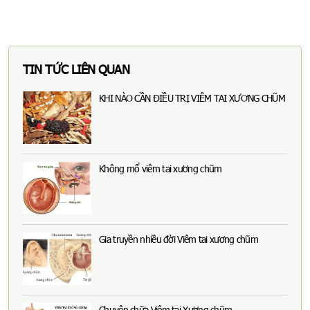
TIN TỨC LIÊN QUAN
KHI NÀO CẦN ĐIỀU TRỊ VIÊM TAI XƯƠNG CHŨM
Không mổ viêm tai xương chũm
Gia truyền nhiều đời Viêm tai xương chũm
Chuyên chữa Viêm tai Xương chũm