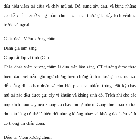
dấu hiệu viêm tai giữa và chảy mủ tai. Đỏ, sưng tấy, đau, và bùng nhùng
có thể xuất hiện ở vùng mỏm chũm; vành tai thường bị đẩy lệch vểnh ra
trước và ngoài.
Chẩn đoán Viêm xương chũm
Đánh giá lâm sàng
Chụp cắt lớp vi tính (CT)
Chẩn đoán viêm xương chũm là dựa trên lâm sàng. CT thường được thực
hiện, đặc biệt nếu nghi ngờ những biến chứng ở thái dương hoặc nội sọ,
để khẳng định chẩn đoán và cho biết phạm vi nhiễm trùng. Bất kỳ chảy
mủ tai nào đều được gửi cấy vi khuẩn và kháng sinh đồ. Trích nhĩ cho các
mục đích nuôi cấy nếu không có chảy mủ tự nhiên. Công thức máu và tốc
độ máu lắng có thể là biến đổi nhưng không nhạy và không đặc hiệu và ít
có thông tin chẩn đoán.
Điều trị Viêm xương chũm