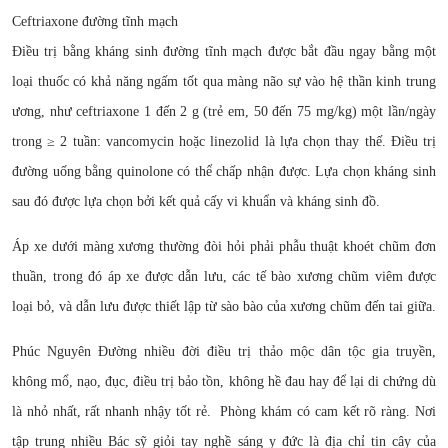
Ceftriaxone đường tĩnh mạch
Điều trị bằng kháng sinh đường tĩnh mạch được bắt đầu ngay bằng một
loại thuốc có khả năng ngấm tốt qua màng não sự vào hệ thần kinh trung
ương, như ceftriaxone 1 đến 2 g (trẻ em, 50 đến 75 mg/kg) một lần/ngày
trong ≥ 2 tuần: vancomycin hoặc linezolid là lựa chọn thay thế. Điều trị
đường uống bằng quinolone có thể chấp nhận được. Lựa chọn kháng sinh
sau đó được lựa chọn bởi kết quả cấy vi khuẩn và kháng sinh đồ.
Áp xe dưới màng xương thường đòi hỏi phải phẫu thuật khoét chũm đơn
thuần, trong đó áp xe được dẫn lưu, các tế bào xương chũm viêm được
loại bỏ, và dẫn lưu được thiết lập từ sào bào của xương chũm đến tai giữa.
Phúc Nguyên Đường nhiều đời điều trị thảo mộc dân tộc gia truyền,
không mổ, nạo, đục, điều trị bảo tồn, không hề đau hay để lại di chứng dù
là nhỏ nhất, rất nhanh nhậy tốt rẻ. Phòng khám có cam kết rõ ràng. Nơi
tập trung nhiều Bác sỹ giỏi tay nghề sáng y đức là địa chỉ tin cây của