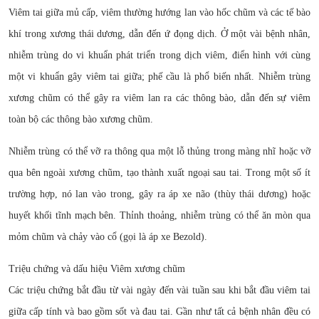
Viêm tai giữa mủ cấp, viêm thường hướng lan vào hốc chũm và các tế bào
khí trong xương thái dương, dẫn đến ứ đọng dịch. Ở một vài bệnh nhân,
nhiễm trùng do vi khuẩn phát triển trong dịch viêm, điển hình với cùng
một vi khuẩn gây viêm tai giữa; phế cầu là phổ biến nhất. Nhiễm trùng
xương chũm có thể gây ra viêm lan ra các thông bào, dẫn đến sự viêm
toàn bộ các thông bào xương chũm.
Nhiễm trùng có thể vỡ ra thông qua một lỗ thủng trong màng nhĩ hoặc vỡ
qua bên ngoài xương chũm, tạo thành xuất ngoại sau tai. Trong một số ít
trường hợp, nó lan vào trong, gây ra áp xe não (thùy thái dương) hoặc
huyết khối tĩnh mạch bên. Thỉnh thoảng, nhiễm trùng có thể ăn mòn qua
mỏm chũm và chảy vào cổ (gọi là áp xe Bezold).
Triệu chứng và dấu hiệu Viêm xương chũm
Các triệu chứng bắt đầu từ vài ngày đến vài tuần sau khi bắt đầu viêm tai
giữa cấp tính và bao gồm sốt và đau tai. Gần như tất cả bệnh nhân đều có