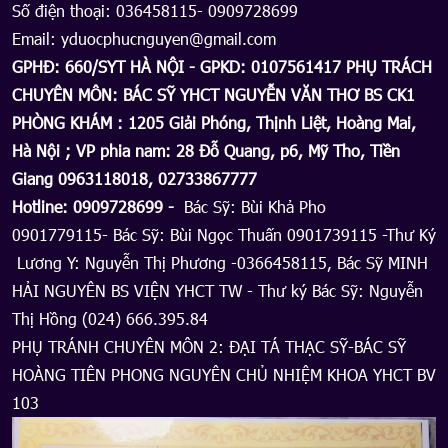
Số điện thoại: 036458115- 0909728699
Email: yduocphucnguyen@gmail.com
GPHĐ: 660/SYT HÀ NỘI - GPKD: 0107561417 PHỤ TRÁCH
CHUYÊN MÔN: BÁC SỸ YHCT NGUYỄN VĂN THƠ BS CK1
PHÒNG KHÁM : 1205 Giải Phóng, Thịnh Liệt, Hoàng Mai,
Hà Nội ; VP phia nam: 28 Đỗ Quang, p6, Mỹ Tho, Tiền
Giang 0963118018, 02733867777
Hotline: 0909728699 -
Bác Sỹ: Bùi Khả Pho
0901779115- Bác Sỹ: Bùi Ngọc Thuấn 0901739115 -Thư Ký
Lương Y: Nguyễn Thị Phương -0366458115, Bác Sỹ MINH
HẢI NGUYÊN BS VIỆN YHCT TW - Thư ký Bác Sỹ: Nguyễn
Thị Hồng (024) 666.395.84
PHỤ TRÁNH CHUYÊN MÔN 2: ĐẠI TÁ THẠC SỸ-BÁC SỸ
HOÀNG TIÊN PHONG NGUYÊN CHỦ NHIỆM KHOA YHCT BV
103